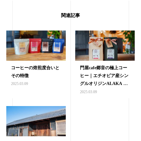
関連記事
コーヒーの焙煎度合いと
門屋cafe郷音の極上コー
その特徴
ヒー｜エチオピア産シン
グルオリジンALAKA &
2025.03.09
GOTITI
2025.03.09